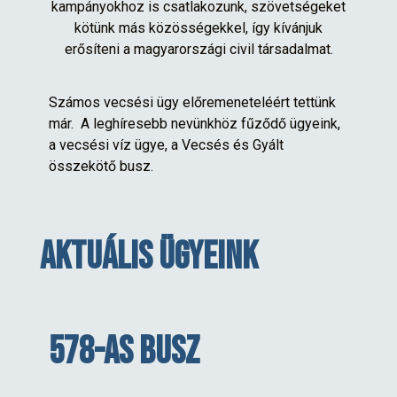
kampányokhoz is csatlakozunk, szövetségeket
kötünk más közösségekkel, így kívánjuk
erősíteni a magyarországi civil társadalmat.
Számos vecsési ügy előremeneteléért tettünk
már. A leghíresebb nevünkhöz fűződő ügyeink,
a vecsési víz ügye, a Vecsés és Gyált
összekötő busz.
Aktuális ügyeink
578-as busz