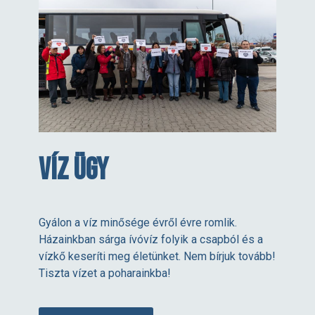
Víz ügy
Gyálon a víz minősége évről évre romlik.
Házainkban sárga ívóvíz folyik a csapból és a
vízkő keseríti meg életünket. Nem bírjuk tovább!
Tiszta vízet a poharainkba!