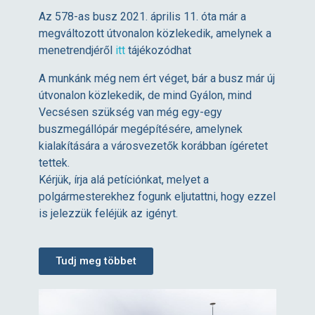
Az 578-as busz 2021. április 11. óta már a
megváltozott útvonalon közlekedik, amelynek a
menetrendjéről
itt
tájékozódhat
A munkánk még nem ért véget, bár a busz már új
útvonalon közlekedik, de mind Gyálon, mind
Vecsésen szükség van még egy-egy
buszmegállópár megépítésére, amelynek
kialakítására a városvezetők korábban ígéretet
tettek.
Kérjük, írja alá petíciónkat, melyet a
polgármesterekhez fogunk eljutattni, hogy ezzel
is jelezzük feléjük az igényt.
Tudj meg többet