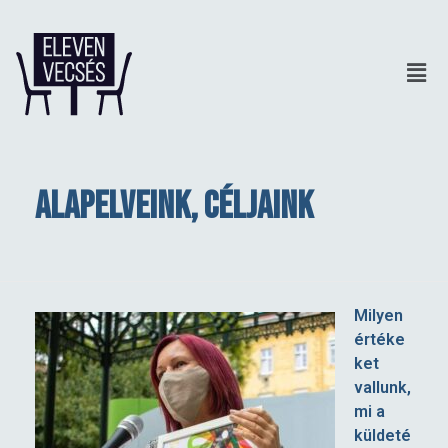
Alapelveink, céljaink
A
Milyen
értéke
l
ket
vallunk,
a
mi a
küldeté