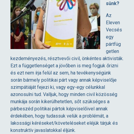
sünk?
p
Az
e
Eleven
Vecsés
egy
l
pártfüg
getlen
v
kezdeményezés, résztvevői civil, önkéntes aktivisták.
Ezt a függetlenséget a jövőben is meg fogjuk őrizni
e
és ezt nem írja felül az sem, ha tevékenységünk
során bármely politikai párt vagy annak képviselője
i
szimpátiáját fejezi ki, vagy egy-egy célunkkal
azonosulni tud. Valljuk, hogy minden civil közösség
munkája során kikerülhetetlen, sőt szükséges a
n
párbeszéd politikai pártok képviselőivel annak
érdekében, hogy tudassuk velük a problémát, a
k
lakossági kéréseket/követeléseket eléjük tárjuk és
konstruktív javaslatokkal éljünk.