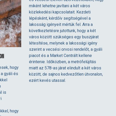
miként lehetne javítani a két város
közlekedési kapcsolatait. Kezdeti
lépésként, kérdőív segítségével a
lakosság igényeit mértük fel. Arra a
következtetésre jutottunk, hogy a két
város között szükséges egy buszjárat
létesítése, melynek a lakossági igény
szerint a vecsési orvosi rendelőt, a gyáli
on
piacot és a Market Centrált kellene
érintenie. Időközben, a metrófelújítás
esek, hogy
miatt az 578-as járat elindult a két város
a gyáli és
között, de sajnos kedvezőtlen útvonalon,
kkel
ezért kevés utassal.
n
l is
i
kkel, hogy