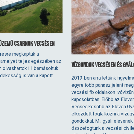
 üzemű csarnok Vecsésen
érésre megkaptuk a
 amelyet teljes egészében az
Vízgondok Vecsésen és Gyál
n olvashattok ill. bemásoltuk
rdekesség is van a kapott
2019-ben arra lettünk figyelm
egyre több panasz jelent meg 
vecsési fb oldalakon ivóvizün
kapcsolatban. Előbb az Eleve
Vecsés,később az Eleven Gyá
elkezdett foglalkozni a vízügy
gondokkal. Mi, gyáli elevenek
összefogtunk a vecsési civile