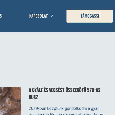
s
Kapcsolat
Támogass!
A Gyált és Vecsést összekötő 578-as
busz
2019-ben kezdtünk gondolkodni a gyáli
és vecsési Eleven szervezetekben, hogy