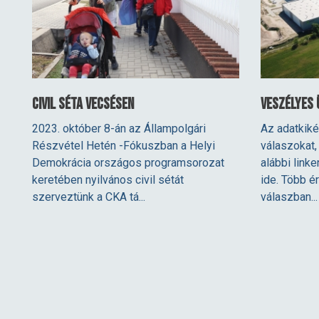
Civil Séta Vecsésen
Veszélyes
2023. október 8-án az Állampolgári
Az adatkik
Részvétel Hetén -Fókuszban a Helyi
válaszokat,
Demokrácia országos programsorozat
alábbi linke
keretében nyilvános civil sétát
ide. Több é
szerveztünk a CKA tá...
válaszban...