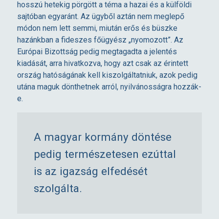
hosszú hetekig pörgött a téma a hazai és a külföldi
a
sajtóban egyaránt. Az ügyből aztán nem meglepő
módon nem lett semmi, miután erős és büszke
hazánkban a fideszes főügyész „nyomozott”. Az
k
Európai Bizottság pedig megtagadta a jelentés
kiadását, arra hivatkozva, hogy azt csak az érintett
i
ország hatóságának kell kiszolgáltatniuk, azok pedig
utána maguk dönthetnek arról, nyilvánosságra hozzák-
s
e.
m
A magyar kormány döntése
é
pedig természetesen ezúttal
is az igazság elfedését
t
szolgálta.
m