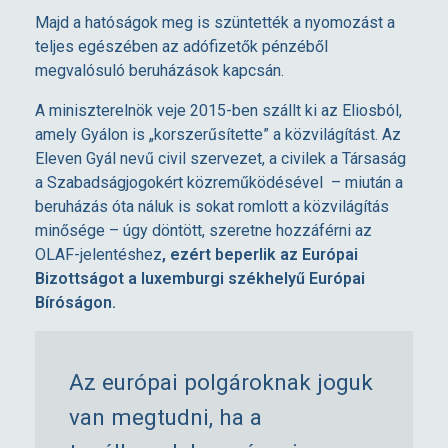
Majd a hatóságok meg is szüntették a nyomozást a
e
teljes egészében az adófizetők pénzéből
megvalósuló beruházások kapcsán.
n
A miniszterelnök veje 2015-ben szállt ki az Eliosból,
e
amely Gyálon is „korszerűsítette” a közvilágítást. Az
Eleven Gyál nevű civil szervezet, a civilek a Társaság
a Szabadságjogokért közreműködésével – miután a
k
beruházás óta náluk is sokat romlott a közvilágítás
minősége – úgy döntött, szeretne hozzáférni az
ü
OLAF-jelentéshez
, ezért beperlik az Európai
Bizottságot a luxemburgi székhelyű Európai
l
Bíróságon.
n
Az európai polgároknak joguk
i
van megtudni, ha a