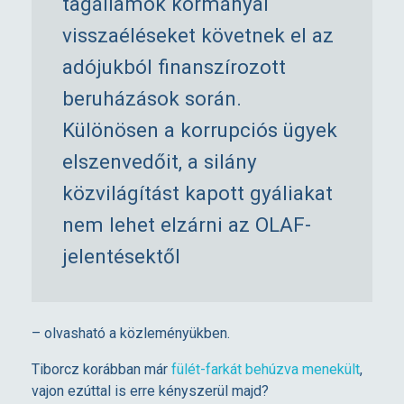
tagállamok kormányai
e
visszaéléseket követnek el az
adójukból finanszírozott
k
beruházások során.
e
Különösen a korrupciós ügyek
elszenvedőit, a silány
l
közvilágítást kapott gyáliakat
l
nem lehet elzárni az OLAF-
jelentésektől
?
M
– olvasható a közleményükben.
é
Tiborcz korábban már
fülét-farkát behúzva menekült
,
vajon ezúttal is erre kényszerül majd?