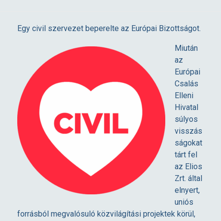
T
Egy civil szervezet beperelte az Európai Bizottságot.
i
Miután
az
Európai
b
Csalás
Elleni
o
Hivatal
súlyos
r
visszás
ságokat
tárt fel
c
az Elios
Zrt. által
z
elnyert,
uniós
n
forrásból megvalósuló közvilágítási projektek körül,